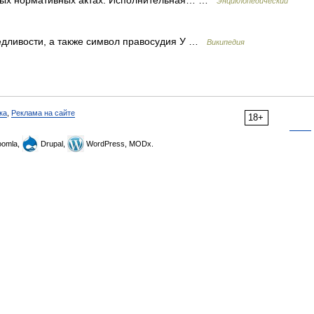
иных нормативных актах. Исполнительная… …
Энциклопедический
едливости, а также символ правосудия У …
Википедия
ка
,
Реклама на сайте
18+
omla,
Drupal,
WordPress, MODx.