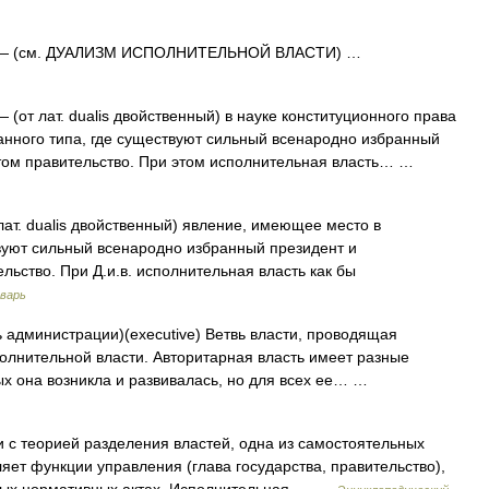
 (см. ДУАЛИЗМ ИСПОЛНИТЕЛЬНОЙ ВЛАСТИ) …
 (от лат. dualis двойственный) в науке конституционного права
нного типа, где существуют сильный всенародно избранный
том правительство. При этом исполнительная власть… …
лат. dualis двойственный) явление, имеющее место в
вуют сильный всенародно избранный президент и
ьство. При Д.и.в. исполнительная власть как бы
оварь
 администрации)(executive) Ветвь власти, проводящая
полнительной власти. Авторитарная власть имеет разные
рых она возникла и развивалась, но для всех ее… …
и с теорией разделения властей, одна из самостоятельных
яет функции управления (глава государства, правительство),