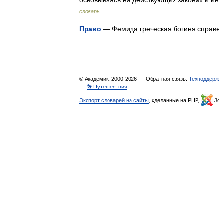
основываясь на действующих законах и 
словарь
Право
— Фемида греческая богиня справ
© Академик, 2000-2026
Обратная связь:
Техподдерж
👣 Путешествия
Экспорт словарей на сайты
, сделанные на PHP,
Jo